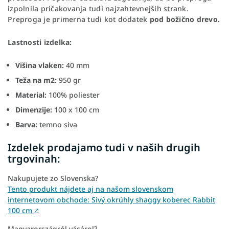
izpolnila pričakovanja tudi najzahtevnejših strank.
Preproga je primerna tudi kot dodatek
pod božično drevo.
Lastnosti izdelka:
Višina vlaken:
40 mm
Teža na m2:
950 gr
Material:
100% poliester
Dimenzije:
100 x 100 cm
Barva:
temno siva
Izdelek prodajamo tudi v naših drugih
trgovinah:
Nakupujete zo Slovenska?
Tento produkt nájdete aj na našom slovenskom
internetovom obchode: Sivý okrúhly shaggy koberec Rabbit
100 cm
↗
Magyarországról vásárol?