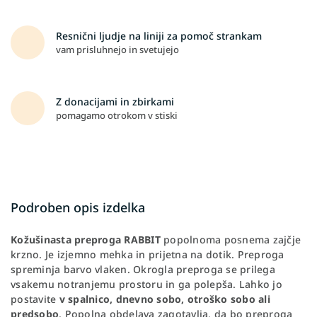
Resnični ljudje na liniji za pomoč strankam
vam prisluhnejo in svetujejo
Z donacijami in zbirkami
pomagamo otrokom v stiski
Podroben opis izdelka
Kožušinasta preproga RABBIT
popolnoma posnema zajčje
krzno. Je izjemno mehka in prijetna na dotik. Preproga
spreminja barvo vlaken. Okrogla preproga se prilega
vsakemu notranjemu prostoru in ga polepša. Lahko jo
postavite
v spalnico, dnevno sobo, otroško sobo ali
predsobo
. Popolna obdelava zagotavlja, da bo preproga