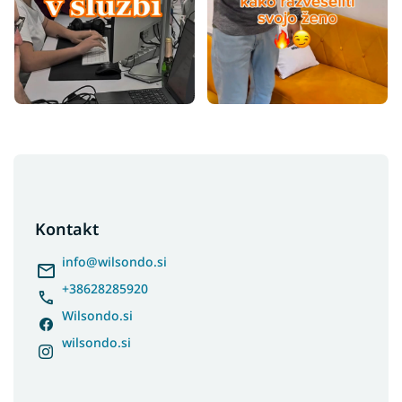
F
o
o
t
Kontakt
e
r
info
@
wilsondo.si
+38628285920
Wilsondo.si
wilsondo.si