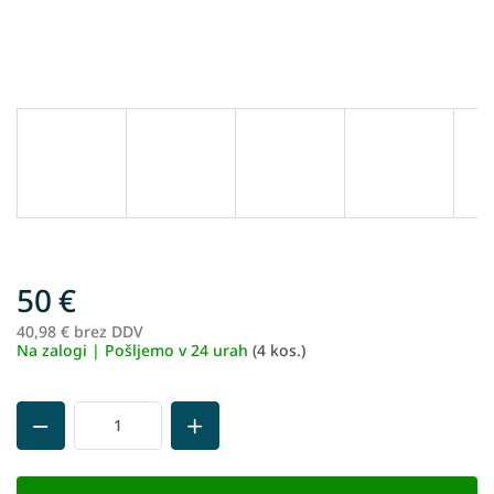
50 €
40,98 € brez DDV
Me
Na zalogi | Pošljemo v 24 urah
(4 kos.)
ce