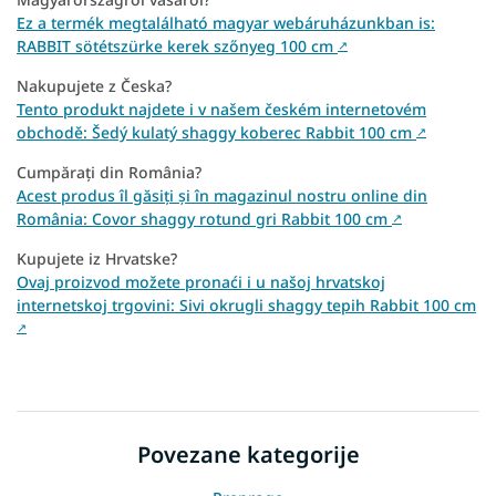
Ez a termék megtalálható magyar webáruházunkban is:
RABBIT sötétszürke kerek szőnyeg 100 cm
↗
Nakupujete z Česka?
Tento produkt najdete i v našem českém internetovém
obchodě: Šedý kulatý shaggy koberec Rabbit 100 cm
↗
Cumpărați din România?
Acest produs îl găsiți și în magazinul nostru online din
România: Covor shaggy rotund gri Rabbit 100 cm
↗
Kupujete iz Hrvatske?
Ovaj proizvod možete pronaći i u našoj hrvatskoj
internetskoj trgovini: Sivi okrugli shaggy tepih Rabbit 100 cm
↗
Povezane kategorije