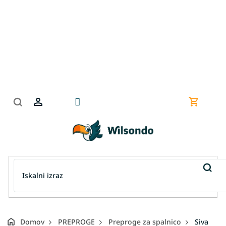
Preskoči
na
vsebino
Nakupov
košarica
Domov
PREPROGE
Preproge za spalnico
Siva