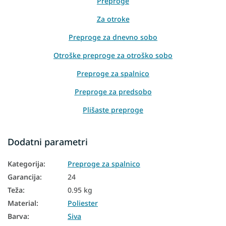
Preproge
Za otroke
Preproge za dnevno sobo
Otroške preproge za otroško sobo
Preproge za spalnico
Preproge za predsobo
Plišaste preproge
Otroški tekstil
Dodatni parametri
Preproge za pod božično drevo
Kategorija
:
Preproge za spalnico
Sive preproge
Garancija
:
24
Teža
:
0.95 kg
Material
:
Poliester
Barva
:
Siva