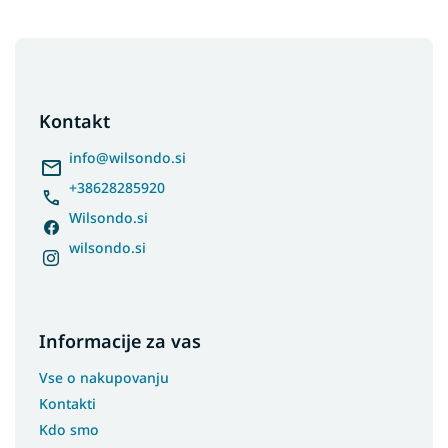
F
o
o
t
Kontakt
e
r
info
@
wilsondo.si
+38628285920
Wilsondo.si
wilsondo.si
Informacije za vas
Vse o nakupovanju
Kontakti
Kdo smo