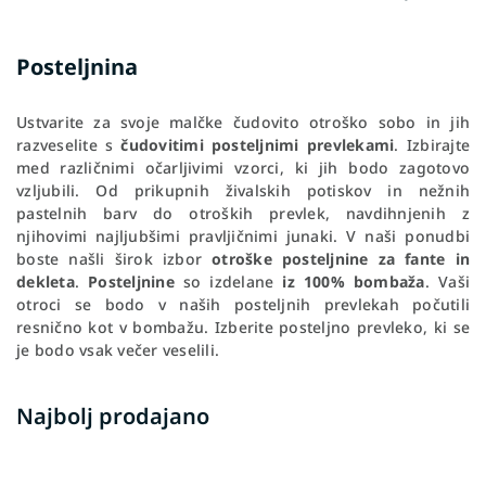
Posteljnina
Ustvarite za svoje malčke čudovito otroško sobo in jih
razveselite s
čudovitimi posteljnimi prevlekami
. Izbirajte
med različnimi očarljivimi vzorci, ki jih bodo zagotovo
vzljubili. Od prikupnih živalskih potiskov in nežnih
pastelnih barv do otroških prevlek, navdihnjenih z
njihovimi najljubšimi pravljičnimi junaki. V naši ponudbi
boste našli širok izbor
otroške posteljnine za fante in
dekleta
.
Posteljnine
so izdelane
iz 100% bombaža
. Vaši
otroci se bodo v naših posteljnih prevlekah počutili
resnično kot v bombažu. Izberite posteljno prevleko, ki se
je bodo vsak večer veselili.
Najbolj prodajano