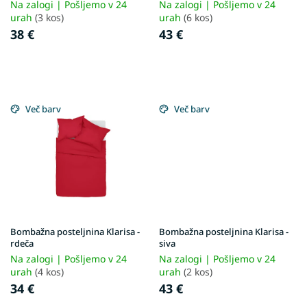
c
Na zalogi | Pošljemo v 24
Na zalogi | Pošljemo v 24
t
urah
(3 kos)
urah
(6 kos)
s
38 €
43 €
Več barv
Več barv
Bombažna posteljnina Klarisa -
Bombažna posteljnina Klarisa -
rdeča
siva
Na zalogi | Pošljemo v 24
Na zalogi | Pošljemo v 24
urah
(4 kos)
urah
(2 kos)
34 €
43 €