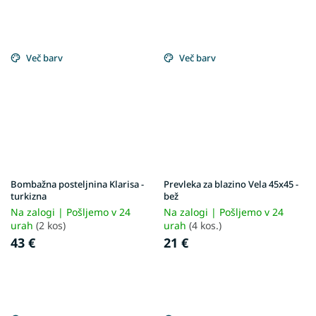
Več barv
Več barv
Bombažna posteljnina Klarisa -
Prevleka za blazino Vela 45x45 -
turkizna
bež
Na zalogi | Pošljemo v 24
Na zalogi | Pošljemo v 24
urah
(2 kos)
urah
(4 kos.)
43 €
21 €