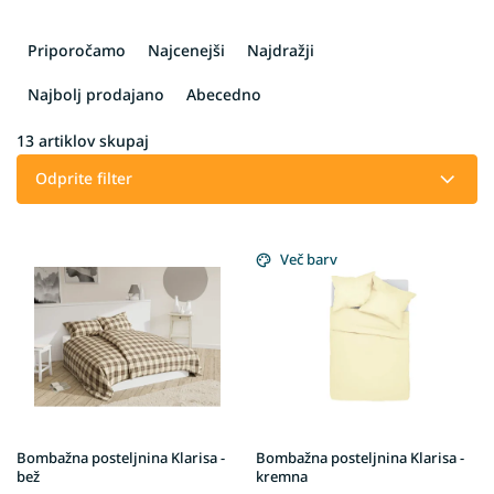
R
a
Priporočamo
Najcenejši
Najdražji
z
v
Najbolj prodajano
Abecedno
r
š
13
artiklov skupaj
č
Odprite filter
a
n
L
j
i
Več barv
e
s
i
t
z
o
d
f
e
p
l
r
k
o
o
d
v
Bombažna posteljnina Klarisa -
Bombažna posteljnina Klarisa -
u
bež
kremna