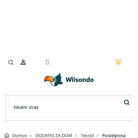
Preskoči
na
vsebino
Nakupov
košarica
Domov
DODATKI ZA DOM
Tekstil
Posteljnina