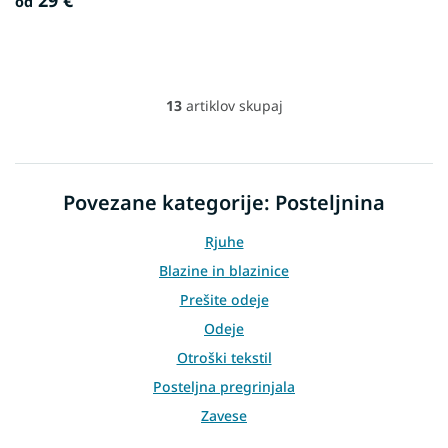
29 €
od
13
artiklov skupaj
L
i
s
t
i
Povezane kategorije: Posteljnina
n
g
Rjuhe
c
o
Blazine in blazinice
n
Prešite odeje
t
r
Odeje
o
Otroški tekstil
l
s
Posteljna pregrinjala
Zavese