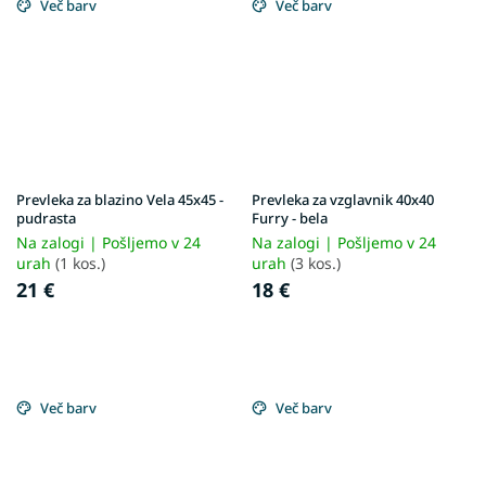
Več barv
Več barv
Prevleka za blazino Vela 45x45 -
Prevleka za vzglavnik 40x40
pudrasta
Furry - bela
Na zalogi | Pošljemo v 24
Na zalogi | Pošljemo v 24
urah
(1 kos.)
urah
(3 kos.)
21 €
18 €
Več barv
Več barv