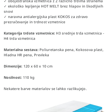
✓ obojestranska vzmetnica z 2 različno trdima stranema
✓ ekološko lepljenje HOT MELT brez hlapov in škodljivih
snovi
✓ naravna antialergijska plast KOKOS za zdravo
prezračevanje in trdnost vzmetnice
Kategorija trdote vzmetnice:
H3 srednje trda vzmetnica -
H4 trda vzmetnica
Materialna sestava:
Poliuretanska pena, Kokosova plast,
Hladna HR pena, Prevleka
Dimenzije:
120 x 60 x 10 cm
Nosilnost:
110 kg
Nekatere barve materialov se lahko razlikujejo.