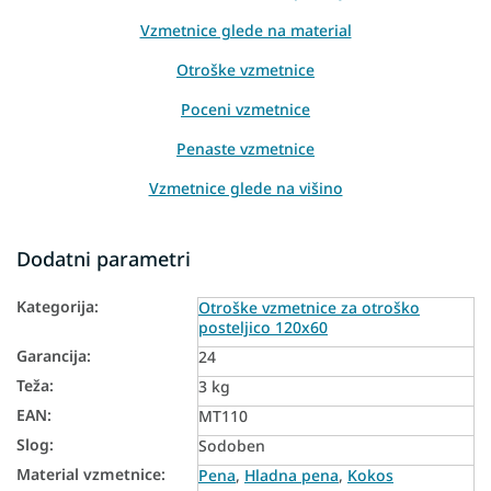
Vzmetnice glede na material
Otroške vzmetnice
Poceni vzmetnice
Penaste vzmetnice
Vzmetnice glede na višino
Tanke vzmetnice
Dodatni parametri
Antialergijske vzmetnice za otroško posteljico
Kategorija
:
Kokosove vzmetnice za otroško posteljico
Otroške vzmetnice za otroško
posteljico 120x60
Penaste vzmetnice za otroško posteljico
Garancija
:
24
Teža
:
Slovaške vzmetnice
3 kg
EAN
:
MT110
Vzmetnice iz naravnih materialov
Slog
:
Sodoben
Talne vzmetnice
Material vzmetnice
:
Pena
,
Hladna pena
,
Kokos