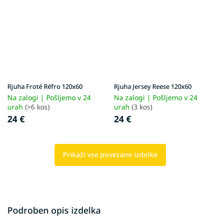
Rjuha Froté Réfro 120x60
Rjuha Jersey Reese 120x60
Na zalogi | Pošljemo v 24
Na zalogi | Pošljemo v 24
urah
(>6 kos)
urah
(3 kos)
24 €
24 €
Prikaži vse povezane izdelke
Podroben opis izdelka