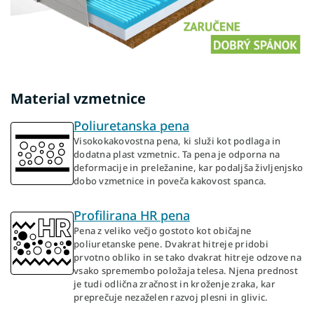
Material vzmetnice
Poliuretanska pena
Visokokakovostna pena, ki služi kot podlaga in
dodatna plast vzmetnic. Ta pena je odporna na
deformacije in preležanine, kar podaljša življenjsko
dobo vzmetnice in poveča kakovost spanca.
Profilirana HR pena
Pena z veliko večjo gostoto kot običajne
poliuretanske pene. Dvakrat hitreje pridobi
prvotno obliko in se tako dvakrat hitreje odzove na
vsako spremembo položaja telesa. Njena prednost
je tudi odlična zračnost in kroženje zraka, kar
preprečuje nezaželen razvoj plesni in glivic.