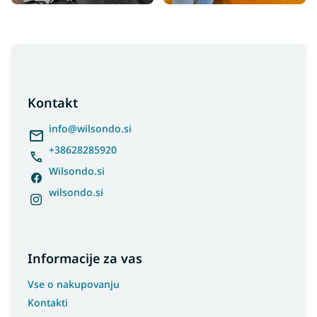
F
o
o
t
Kontakt
e
r
info
@
wilsondo.si
+38628285920
Wilsondo.si
wilsondo.si
Informacije za vas
Vse o nakupovanju
Kontakti