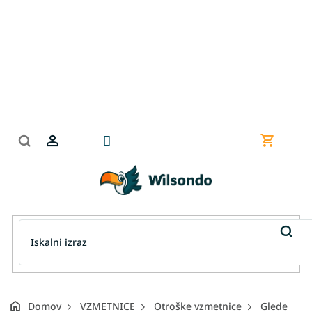
Preskoči
na
vsebino
Nakupov
košarica
Domov
VZMETNICE
Otroške vzmetnice
Glede