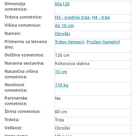
Dimenzija
Talne vzmetnice
60x120
vzmetnice
:
Vzmetnice glede na trdoto
Trdota vzmetnice
:
H3 - srednje trda
,
H4 - trda
Višina vzmetnice
:
do 10 cm
Trde vzmetnice
Namen
:
Otroški
Otroške vzmetnice glede na dimenzije
Primerno za letveno
Trden (letveni)
,
Prožen (lamelni)
dno
:
Otroške vzmetnice glede na material
Dolžina vzmetnice
:
120 cm
Otroške vzmetnice glede na starost
Naravna sestavina
:
Kokosova vlakna
Otroške vzmetnice iz HR pene
Natančna višina
10 cm
vzmetnice
:
Otroške kokosove vzmetnice
Nosilnost
110 kg
vzmetnice
:
Vzmetnice za novorojenčke
Partnerske
Ne
Vzmetnice za dojenčke
vzmetnice
:
Širina vzmetnice
:
60 cm
Antialergijske vzmetnice
Trdota
:
Trda
Antibakterijske vzmetnice
Velikost
:
Otroški
Vzmetnice za otroško posteljico iz HR pene
Vrsta pene
: