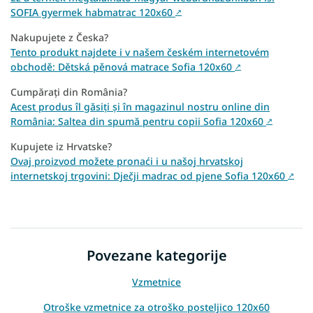
SOFIA gyermek habmatrac 120x60
↗
Nakupujete z Česka?
Tento produkt najdete i v našem českém internetovém
obchodě: Dětská pěnová matrace Sofia 120x60
↗
Cumpărați din România?
Acest produs îl găsiți și în magazinul nostru online din
România: Saltea din spumă pentru copii Sofia 120x60
↗
Kupujete iz Hrvatske?
Ovaj proizvod možete pronaći i u našoj hrvatskoj
internetskoj trgovini: Dječji madrac od pjene Sofia 120x60
↗
Povezane kategorije
Vzmetnice
Otroške vzmetnice za otroško posteljico 120x60