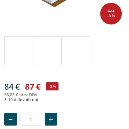
87 €
–3 %
84 €
87 €
–3 %
68,85 € brez DDV
Me
5-10 delovnih dni
ce