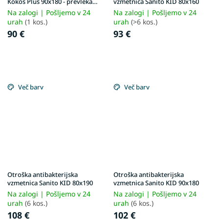
Kokos Plus 90x180 - prevleka
vzmetnica Sanito KID 80x160
Aloe Vera
Na zalogi | Pošljemo v 24
Na zalogi | Pošljemo v 24
urah
(1 kos.)
urah
(>6 kos.)
90 €
93 €
Več barv
Več barv
Otroška antibakterijska
Otroška antibakterijska
vzmetnica Sanito KID 80x190
vzmetnica Sanito KID 90x180
Na zalogi | Pošljemo v 24
Na zalogi | Pošljemo v 24
urah
(6 kos.)
urah
(6 kos.)
108 €
102 €