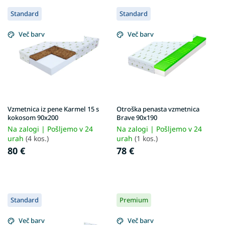
L
j
Standard
Standard
i
e
s
i
Več barv
Več barv
t
z
o
d
f
e
p
l
r
k
o
o
d
v
Vzmetnica iz pene Karmel 15 s
Otroška penasta vzmetnica
u
kokosom 90x200
Brave 90x190
c
Na zalogi | Pošljemo v 24
Na zalogi | Pošljemo v 24
t
urah
(4 kos.)
urah
(1 kos.)
s
80 €
78 €
Standard
Premium
Več barv
Več barv