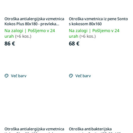
Otroška antialergijska vzmetnica
Otroška vzmetnica iz pene Sonto
Kokos Plus 80x180 - prevleka
s kokosom 80x160
Aloe Vera
Na zalogi | Pošljemo v 24
Na zalogi | Pošljemo v 24
urah
(>6 kos.)
urah
(>6 kos.)
86 €
68 €
Več barv
Več barv
Otroška antialergijska vzmetnica
Otroška antibakterijska