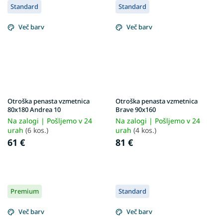
Standard
Standard
Več barv
Več barv
Otroška penasta vzmetnica
Otroška penasta vzmetnica
80x180 Andrea 10
Brave 90x160
Na zalogi | Pošljemo v 24
Na zalogi | Pošljemo v 24
urah
(6 kos.)
urah
(4 kos.)
61 €
81 €
Premium
Standard
Več barv
Več barv