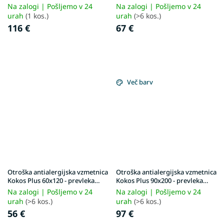
Aloe Vera
Na zalogi | Pošljemo v 24
Na zalogi | Pošljemo v 24
urah
(1 kos.)
urah
(>6 kos.)
116 €
67 €
Več barv
Otroška antialergijska vzmetnica
Otroška antialergijska vzmetnica
Kokos Plus 60x120 - prevleka
Kokos Plus 90x200 - prevleka
Aloe Vera
Aloe Vera
Na zalogi | Pošljemo v 24
Na zalogi | Pošljemo v 24
urah
(>6 kos.)
urah
(>6 kos.)
56 €
97 €