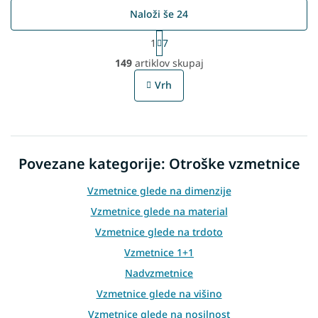
Naloži še 24
P
1
7
a
L
g
149
artiklov skupaj
i
i
s
n
Vrh
t
a
t
i
i
n
o
g
n
c
Povezane kategorije: Otroške vzmetnice
o
n
t
Vzmetnice glede na dimenzije
r
Vzmetnice glede na material
o
l
Vzmetnice glede na trdoto
s
Vzmetnice 1+1
Nadvzmetnice
Vzmetnice glede na višino
Vzmetnice glede na nosilnost