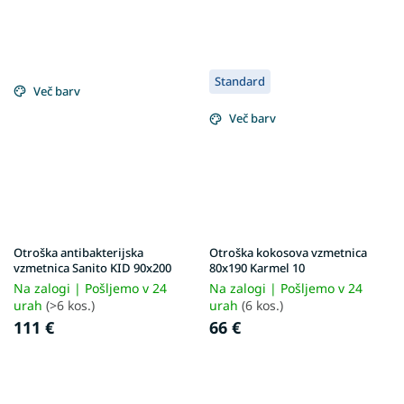
Standard
Več barv
Več barv
Otroška antibakterijska
Otroška kokosova vzmetnica
vzmetnica Sanito KID 90x200
80x190 Karmel 10
Na zalogi | Pošljemo v 24
Na zalogi | Pošljemo v 24
urah
(>6 kos.)
urah
(6 kos.)
111 €
66 €