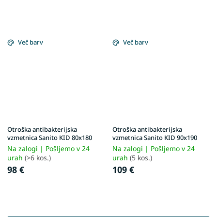
Več barv
Več barv
Otroška antibakterijska
Otroška antibakterijska
vzmetnica Sanito KID 80x180
vzmetnica Sanito KID 90x190
Na zalogi | Pošljemo v 24
Na zalogi | Pošljemo v 24
urah
(>6 kos.)
urah
(5 kos.)
98 €
109 €