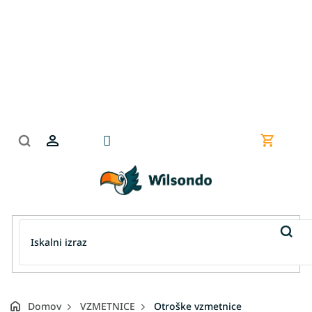
Preskoči
na
vsebino
Nakupov
košarica
Domov
VZMETNICE
Otroške vzmetnice