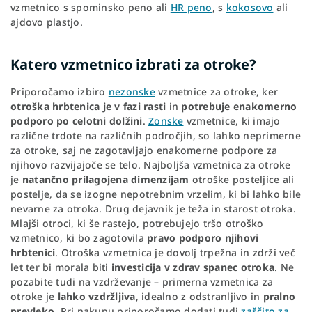
vzmetnico s spominsko peno ali
HR peno
, s
kokosovo
ali
ajdovo plastjo.
Katero vzmetnico izbrati za otroke?
Priporočamo izbiro
nezonske
vzmetnice za otroke, ker
otroška hrbtenica je v fazi rasti
in
potrebuje enakomerno
podporo po celotni dolžini
.
Zonske
vzmetnice, ki imajo
različne trdote na različnih področjih, so lahko neprimerne
za otroke, saj ne zagotavljajo enakomerne podpore za
njihovo razvijajoče se telo. Najboljša vzmetnica za otroke
je
natančno prilagojena dimenzijam
otroške posteljice ali
postelje, da se izogne nepotrebnim vrzelim, ki bi lahko bile
nevarne za otroka. Drug dejavnik je teža in starost otroka.
Mlajši otroci, ki še rastejo, potrebujejo tršo otroško
vzmetnico, ki bo zagotovila
pravo podporo njihovi
hrbtenici
. Otroška vzmetnica je dovolj trpežna in zdrži več
let ter bi morala biti
investicija v zdrav spanec otroka
. Ne
pozabite tudi na vzdrževanje – primerna vzmetnica za
otroke je
lahko vzdržljiva
, idealno z odstranljivo in
pralno
prevleko
. Pri nakupu priporočamo dodati tudi
zaščito za