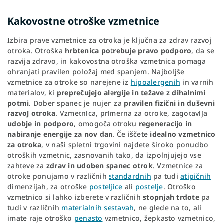
Kakovostne otroške vzmetnice
Izbira prave vzmetnice za otroka je ključna za zdrav razvoj
otroka. Otroška
hrbtenica potrebuje pravo podporo
, da se
razvija zdravo, in kakovostna otroška vzmetnica pomaga
ohranjati pravilen položaj med spanjem. Najboljše
vzmetnice za otroke so narejene iz
hipoalergenih
in varnih
materialov, ki
preprečujejo alergije in težave z dihalnimi
potmi
. Dober spanec je nujen za
pravilen
fizični in duševni
razvoj otroka
. Vzmetnica, primerna za otroke, zagotavlja
udobje in podporo
, omogoča otroku
regeneracijo in
nabiranje energije za nov dan
. Če iščete
idealno vzmetnico
za otroka
, v naši spletni trgovini najdete široko ponudbo
otroških vzmetnic, zasnovanih tako, da izpolnjujejo vse
zahteve za
zdrav in udoben spanec otrok
. Vzmetnice za
otroke ponujamo v različnih
standardnih
pa tudi
atipičnih
dimenzijah, za otroške
posteljice
ali
postelje
. Otroško
vzmetnico si lahko izberete v različnih
stopnjah trdote
pa
tudi v različnih
materialnih sestavah
, ne glede na to, ali
imate raje otroško
penasto
vzmetnico, žepkasto vzmetnico,