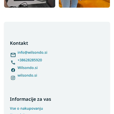
F
o
o
t
Kontakt
e
r
info
@
wilsondo.si
+38628285920
Wilsondo.si
wilsondo.si
Informacije za vas
Vse o nakupovanju