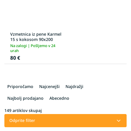
Vzmetnica iz pene Karmel
15 s kokosom 90x200
Na zalogi | Pošljemo v 24
urah
80 €
R
a
Priporočamo
Najcenejši
Najdražji
z
v
Najbolj prodajano
Abecedno
r
š
149
artiklov skupaj
č
Odprite filter
a
n