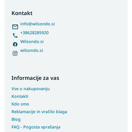
o
t
Kontakt
e
r
info
@
wilsondo.si
+38628285920
Wilsondo.si
wilsondo.si
Informacije za vas
Vse o nakupovanju
Kontakti
Kdo smo
Reklamacije in vračilo blaga
Blog
FAQ - Pogosta vprašanja