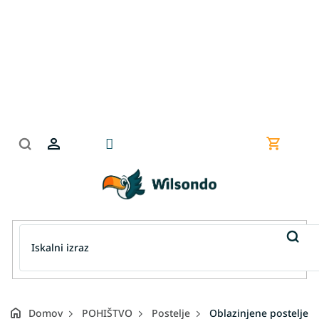
Preskoči
na
vsebino
Nakupov
košarica
Domov
POHIŠTVO
Postelje
Oblazinjene postelje