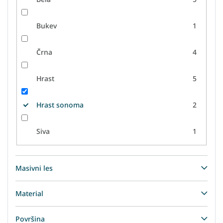
Bukev
1
Črna
4
Hrast
5
Hrast sonoma
2
Siva
1
Masivni les
Material
Površina