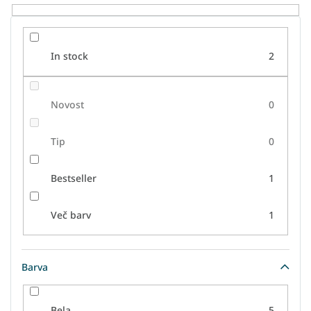
e
l
k
o
In stock
2
v
Novost
0
Tip
0
Bestseller
1
Več barv
1
Barva
Bela
5