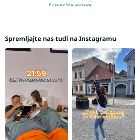
Črne nočne omarice
Nočne omarice hrast
Nočne omarice bele sijajne
Spremljajte nas tudi na Instagramu