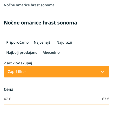
Nočne omarice hrast sonoma
Nočne omarice hrast sonoma
R
a
Priporočamo
Najcenejši
Najdražji
z
v
Najbolj prodajano
Abecedno
r
š
2
artiklov skupaj
č
Zapri filter
a
n
j
Cena
e
i
47
€
63
€
z
d