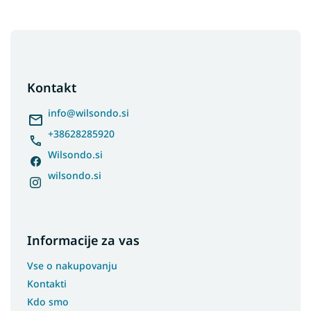
F
o
o
t
Kontakt
e
r
info
@
wilsondo.si
+38628285920
Wilsondo.si
wilsondo.si
Informacije za vas
Vse o nakupovanju
Kontakti
Kdo smo