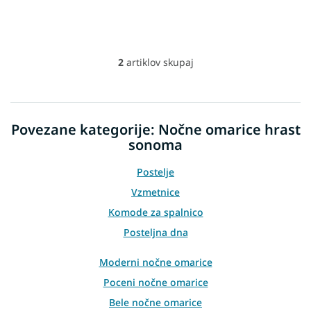
s
2
artiklov skupaj
L
i
s
t
i
Povezane kategorije: Nočne omarice hrast
n
sonoma
g
c
o
Postelje
n
Vzmetnice
t
r
Komode za spalnico
o
Posteljna dna
l
s
Moderni nočne omarice
Poceni nočne omarice
Bele nočne omarice