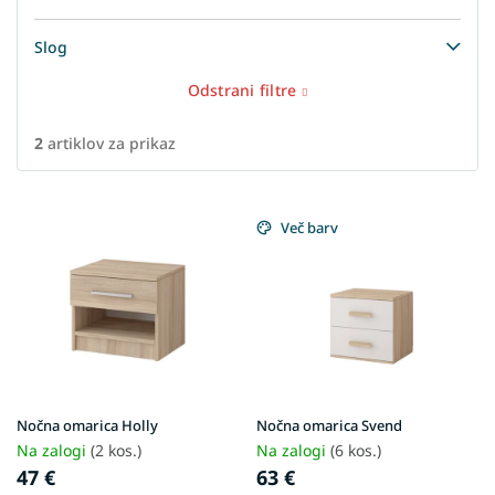
Slog
Odstrani filtre
2
artiklov za prikaz
L
i
Več barv
s
t
o
f
p
r
o
d
Nočna omarica Holly
Nočna omarica Svend
u
Na zalogi
(2 kos.)
Na zalogi
(6 kos.)
c
47 €
63 €
t