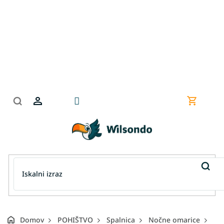
Preskoči
na
vsebino
Nakupov
košarica
Domov
POHIŠTVO
Spalnica
Nočne omarice