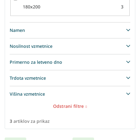
180x200
3
Namen
Nosilnost vzmetnice
Primerno za letveno dno
Trdota vzmetnice
Višina vzmetnice
Odstrani filtre
3
artiklov za prikaz
L