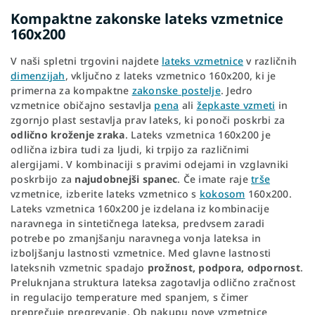
Kompaktne zakonske lateks vzmetnice
160x200
V naši spletni trgovini najdete
lateks vzmetnice
v različnih
dimenzijah
, vključno z lateks vzmetnico 160x200, ki je
primerna za kompaktne
zakonske postelje
. Jedro
vzmetnice običajno sestavlja
pena
ali
žepkaste vzmeti
in
zgornjo plast sestavlja prav lateks, ki ponoči poskrbi za
odlično kroženje zraka
. Lateks vzmetnica 160x200 je
odlična izbira tudi za ljudi, ki trpijo za različnimi
alergijami. V kombinaciji s pravimi odejami in vzglavniki
poskrbijo za
najudobnejši spanec
. Če imate raje
trše
vzmetnice, izberite lateks vzmetnico s
kokosom
160x200.
Lateks vzmetnica 160x200 je izdelana iz kombinacije
naravnega in sintetičnega lateksa, predvsem zaradi
potrebe po zmanjšanju naravnega vonja lateksa in
izboljšanju lastnosti vzmetnice. Med glavne lastnosti
lateksnih vzmetnic spadajo
prožnost, podpora, odpornost
.
Preluknjana struktura lateksa zagotavlja odlično zračnost
in regulacijo temperature med spanjem, s čimer
preprečuje pregrevanje. Ob nakupu nove vzmetnice