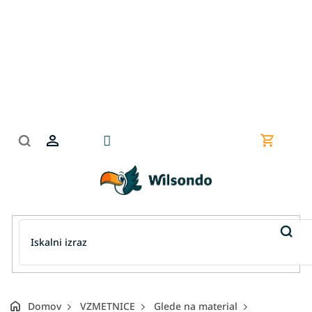
Preskoči
na
vsebino
Nakupov
košarica
Domov
VZMETNICE
Glede na material