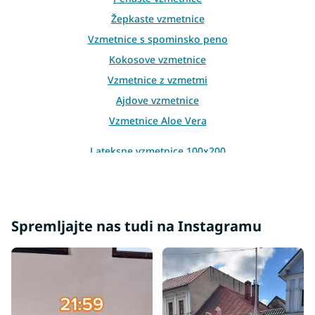
n
Žepkaste vzmetnice
t
r
Vzmetnice s spominsko peno
o
Kokosove vzmetnice
l
s
Vzmetnice z vzmetmi
Ajdove vzmetnice
Vzmetnice Aloe Vera
Lateksne vzmetnice 100x200
Lateksne vzmetnice 200x200
Spremljajte nas tudi na Instagramu