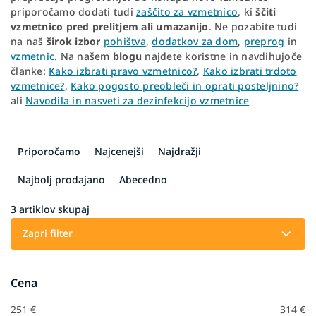
priporočamo dodati tudi
zaščito za vzmetnico
, ki
ščiti
vzmetnico pred prelitjem ali umazanijo
. Ne pozabite tudi
na naš
širok izbor
pohištva
,
dodatkov za dom
,
preprog
in
vzmetnic
. Na našem
blogu
najdete koristne in navdihujoče
članke:
Kako izbrati pravo vzmetnico?
,
Kako izbrati trdoto
vzmetnice?
,
Kako pogosto preobleči in oprati posteljnino?
ali
Navodila in nasveti za dezinfekcijo vzmetnice
R
a
Priporočamo
Najcenejši
Najdražji
z
v
Najbolj prodajano
Abecedno
r
š
3
artiklov skupaj
č
Zapri filter
a
n
j
Cena
e
i
251
€
314
€