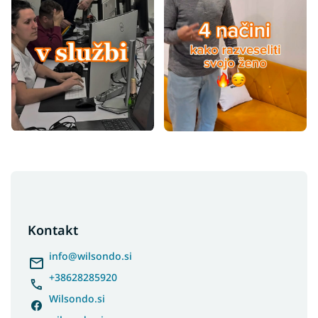
F
o
o
t
Kontakt
e
r
info
@
wilsondo.si
+38628285920
Wilsondo.si