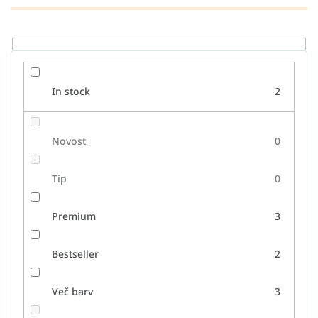
z
d
e
l
k
o
In stock
2
v
Novost
0
Tip
0
Premium
3
Bestseller
2
Več barv
3