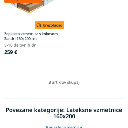
brezplačno
Žepkasta vzmetnica s kokosom
Zandri 160x200 cm
5-10 delovnih dni
259 €
3
artiklov skupaj
L
i
s
t
i
Povezane kategorije: Lateksne vzmetnice
n
160x200
g
c
o
Penaste vzmetnice