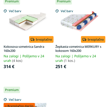
Premium
Premium
i
s
Več barv
Več barv
t
o
f
p
r
o
brezplačno
brezplačno
d
Kokosova vzmetnica Sandra
Žepkasta vzmetnica MERKURY s
u
160x200
kokosom 160x200
c
Na zalogi | Pošljemo v 24
Na zalogi | Pošljemo v 24
t
urah
(4 kos)
urah
(1 kos.)
s
314 €
251 €
Premium
Več barv
+ Brezplačno darilo