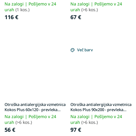
Aloe Vera
Na zalogi | Pošljemo v 24
Na zalogi | Pošljemo v 24
urah
(1 kos.)
urah
(>6 kos.)
116 €
67 €
Več barv
Otroška antialergijska vzmetnica
Otroška antialergijska vzmetnica
Kokos Plus 60x120 - prevleka
Kokos Plus 90x200 - prevleka
Aloe Vera
Aloe Vera
Na zalogi | Pošljemo v 24
Na zalogi | Pošljemo v 24
urah
(>6 kos.)
urah
(>6 kos.)
56 €
97 €