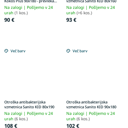
Kokos Plus 90x180 - prevleka
vzmetnica Sanito KID 80x160
Aloe Vera
Na zalogi | Pošljemo v 24
Na zalogi | Pošljemo v 24
urah
(1 kos.)
urah
(>6 kos.)
90 €
93 €
Več barv
Več barv
Otroška antibakterijska
Otroška antibakterijska
vzmetnica Sanito KID 80x190
vzmetnica Sanito KID 90x180
Na zalogi | Pošljemo v 24
Na zalogi | Pošljemo v 24
urah
(6 kos.)
urah
(6 kos.)
108 €
102 €