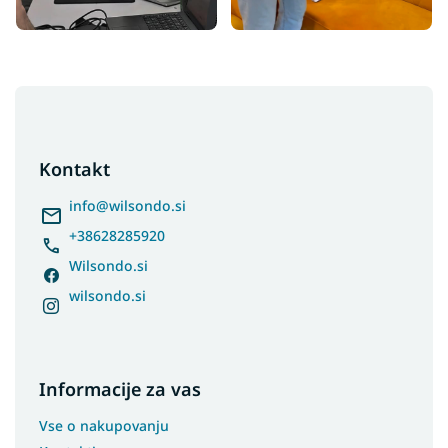
F
o
o
t
Kontakt
e
r
info
@
wilsondo.si
+38628285920
Wilsondo.si
wilsondo.si
Informacije za vas
Vse o nakupovanju