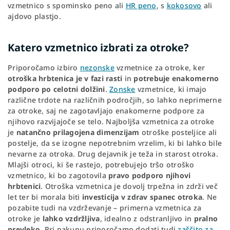
vzmetnico s spominsko peno ali
HR peno
, s
kokosovo
ali
ajdovo plastjo.
Katero vzmetnico izbrati za otroke?
Priporočamo izbiro
nezonske
vzmetnice za otroke, ker
otroška hrbtenica je v fazi rasti
in
potrebuje enakomerno
podporo po celotni dolžini
.
Zonske
vzmetnice, ki imajo
različne trdote na različnih področjih, so lahko neprimerne
za otroke, saj ne zagotavljajo enakomerne podpore za
njihovo razvijajoče se telo. Najboljša vzmetnica za otroke
je
natančno prilagojena dimenzijam
otroške posteljice ali
postelje, da se izogne nepotrebnim vrzelim, ki bi lahko bile
nevarne za otroka. Drug dejavnik je teža in starost otroka.
Mlajši otroci, ki še rastejo, potrebujejo tršo otroško
vzmetnico, ki bo zagotovila
pravo podporo njihovi
hrbtenici
. Otroška vzmetnica je dovolj trpežna in zdrži več
let ter bi morala biti
investicija v zdrav spanec otroka
. Ne
pozabite tudi na vzdrževanje – primerna vzmetnica za
otroke je
lahko vzdržljiva
, idealno z odstranljivo in
pralno
prevleko
. Pri nakupu priporočamo dodati tudi
zaščito za