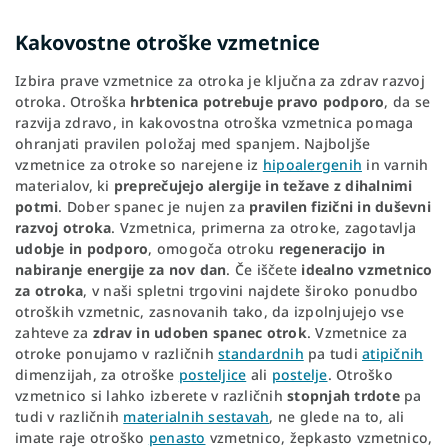
Kakovostne otroške vzmetnice
Izbira prave vzmetnice za otroka je ključna za zdrav razvoj
otroka. Otroška
hrbtenica potrebuje pravo podporo
, da se
razvija zdravo, in kakovostna otroška vzmetnica pomaga
ohranjati pravilen položaj med spanjem. Najboljše
vzmetnice za otroke so narejene iz
hipoalergenih
in varnih
materialov, ki
preprečujejo alergije in težave z dihalnimi
potmi
. Dober spanec je nujen za
pravilen
fizični in duševni
razvoj otroka
. Vzmetnica, primerna za otroke, zagotavlja
udobje in podporo
, omogoča otroku
regeneracijo in
nabiranje energije za nov dan
. Če iščete
idealno vzmetnico
za otroka
, v naši spletni trgovini najdete široko ponudbo
otroških vzmetnic, zasnovanih tako, da izpolnjujejo vse
zahteve za
zdrav in udoben spanec otrok
. Vzmetnice za
otroke ponujamo v različnih
standardnih
pa tudi
atipičnih
dimenzijah, za otroške
posteljice
ali
postelje
. Otroško
vzmetnico si lahko izberete v različnih
stopnjah trdote
pa
tudi v različnih
materialnih sestavah
, ne glede na to, ali
imate raje otroško
penasto
vzmetnico, žepkasto vzmetnico,