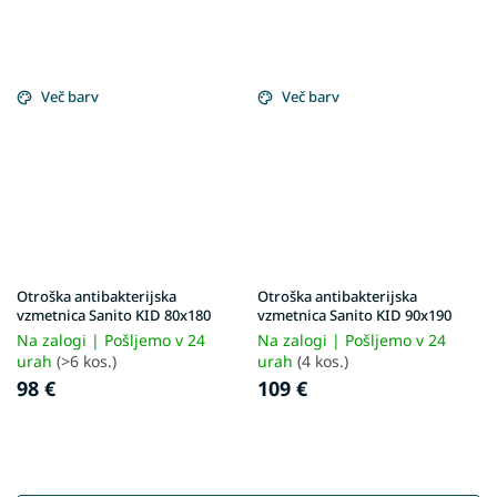
Več barv
Več barv
Otroška antibakterijska
Otroška antibakterijska
vzmetnica Sanito KID 80x180
vzmetnica Sanito KID 90x190
Na zalogi | Pošljemo v 24
Na zalogi | Pošljemo v 24
urah
(>6 kos.)
urah
(4 kos.)
98 €
109 €