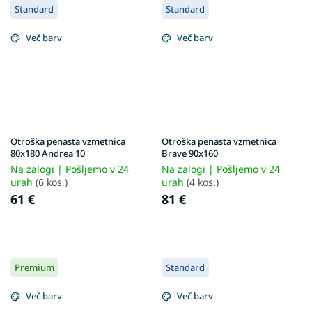
Standard
Standard
Več barv
Več barv
Otroška penasta vzmetnica
Otroška penasta vzmetnica
80x180 Andrea 10
Brave 90x160
Na zalogi | Pošljemo v 24
Na zalogi | Pošljemo v 24
urah
(6 kos.)
urah
(4 kos.)
61 €
81 €
Premium
Standard
Več barv
Več barv