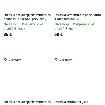
Otroška antialergijska vzmetnica
Otroška vzmetnica iz pene Sonto
Kokos Plus 80x180 - prevleka
s kokosom 80x160
Aloe Vera
Na zalogi | Pošljemo v 24
Na zalogi | Pošljemo v 24
urah
(>6 kos.)
urah
(>6 kos.)
86 €
68 €
Več barv
Več barv
Otroška antialergijska vzmetnica
Otroška antibakterijska