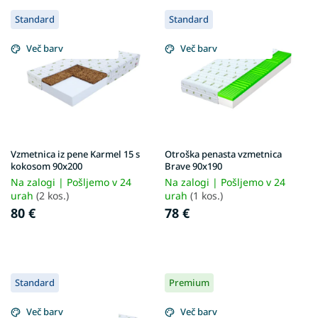
L
j
Standard
Standard
i
e
s
i
Več barv
Več barv
t
z
o
d
f
e
p
l
r
k
o
o
d
v
Vzmetnica iz pene Karmel 15 s
Otroška penasta vzmetnica
u
kokosom 90x200
Brave 90x190
c
Na zalogi | Pošljemo v 24
Na zalogi | Pošljemo v 24
t
urah
(2 kos.)
urah
(1 kos.)
s
80 €
78 €
Standard
Premium
Več barv
Več barv