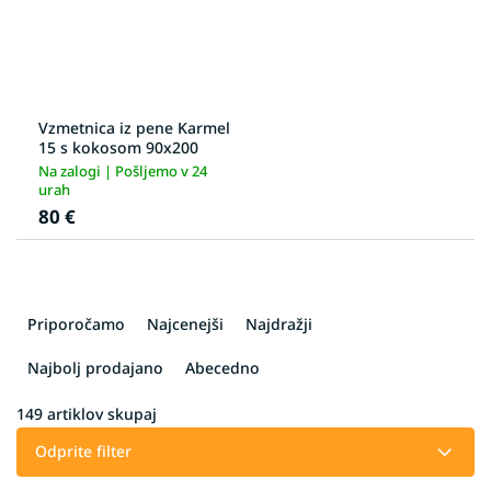
Vzmetnica iz pene Karmel
15 s kokosom 90x200
Na zalogi | Pošljemo v 24
urah
80 €
R
a
Priporočamo
Najcenejši
Najdražji
z
v
Najbolj prodajano
Abecedno
r
š
149
artiklov skupaj
č
Odprite filter
a
n