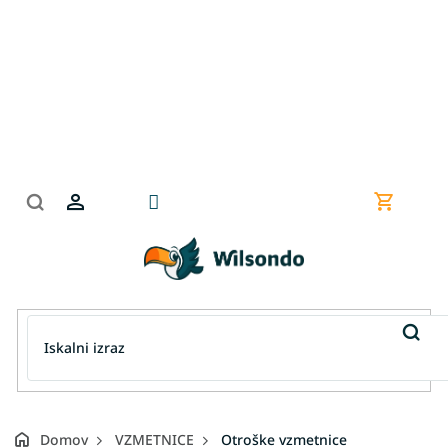
Preskoči
na
vsebino
Nakupov
košarica
Domov
VZMETNICE
Otroške vzmetnice