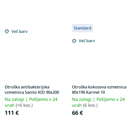
Standard
Več barv
Več barv
Otroška antibakterijska
Otroška kokosova vzmetnica
vzmetnica Sanito KID 90x200
80x190 Karmel 10
Na zalogi | Pošljemo v 24
Na zalogi | Pošljemo v 24
urah
(>6 kos.)
urah
(6 kos.)
111 €
66 €