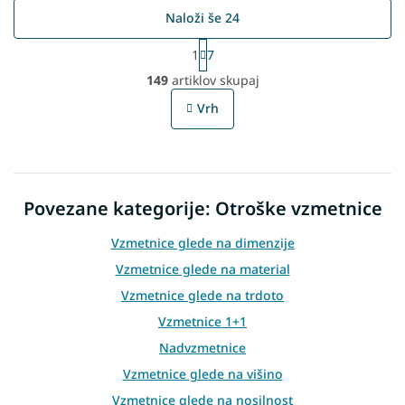
Naloži še 24
P
1
7
a
L
g
149
artiklov skupaj
i
i
s
n
Vrh
t
a
t
i
i
n
o
g
n
c
Povezane kategorije: Otroške vzmetnice
o
n
t
Vzmetnice glede na dimenzije
r
Vzmetnice glede na material
o
l
Vzmetnice glede na trdoto
s
Vzmetnice 1+1
Nadvzmetnice
Vzmetnice glede na višino
Vzmetnice glede na nosilnost