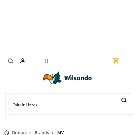
Preskoči
na
vsebino
Nakupov
košarica
Domov
Brands
MV