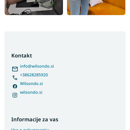
F
o
o
t
Kontakt
e
r
info
@
wilsondo.si
+38628285920
Wilsondo.si
wilsondo.si
Informacije za vas
Vse o nakupovanju