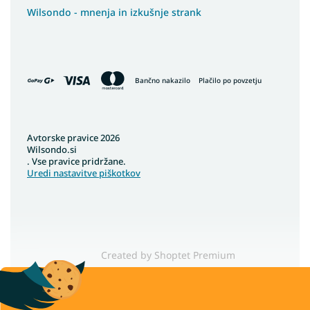
Wilsondo - mnenja in izkušnje strank
Bančno nakazilo
Plačilo po povzetju
Avtorske pravice 2026
Wilsondo.si
. Vse pravice pridržane.
Uredi nastavitve piškotkov
Created by Shoptet Premium