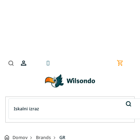
Preskoči
na
vsebino
Nakupov
košarica
Domov
Brands
GR