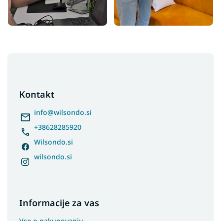
F
o
o
t
Kontakt
e
r
info
@
wilsondo.si
+38628285920
Wilsondo.si
wilsondo.si
Informacije za vas
Vse o nakupovanju