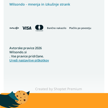
Wilsondo - mnenja in izkušnje strank
Bančno nakazilo
Plačilo po povzetju
Avtorske pravice 2026
Wilsondo.si
. Vse pravice pridržane.
Uredi nastavitve piškotkov
Created by Shoptet Premium