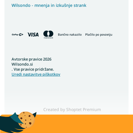
Wilsondo - mnenja in izkušnje strank
Bančno nakazilo
Plačilo po povzetju
Avtorske pravice 2026
Wilsondo.si
. Vse pravice pridržane.
Uredi nastavitve piškotkov
Created by Shoptet Premium