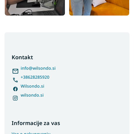
F
o
o
t
Kontakt
e
r
info
@
wilsondo.si
+38628285920
Wilsondo.si
wilsondo.si
Informacije za vas
Vse o nakupovanju