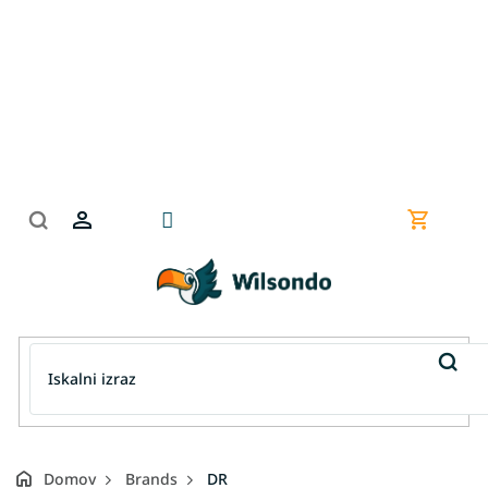
Preskoči
na
vsebino
Nakupov
košarica
Domov
Brands
DR