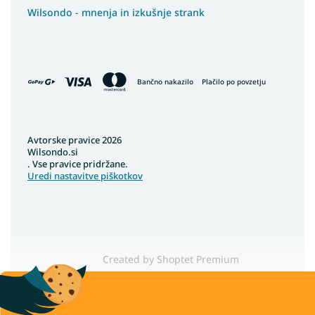
Wilsondo - mnenja in izkušnje strank
Bančno nakazilo
Plačilo po povzetju
Avtorske pravice 2026
Wilsondo.si
. Vse pravice pridržane.
Uredi nastavitve piškotkov
Created by Shoptet Premium