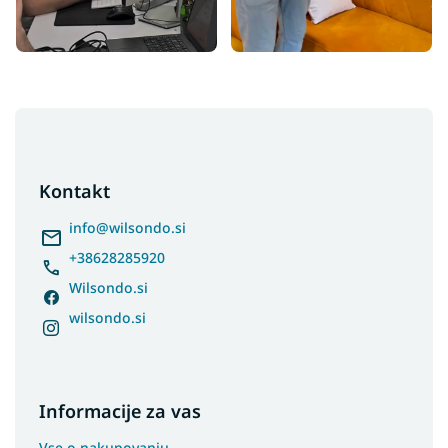
F
o
o
t
Kontakt
e
r
info
@
wilsondo.si
+38628285920
Wilsondo.si
wilsondo.si
Informacije za vas
Vse o nakupovanju