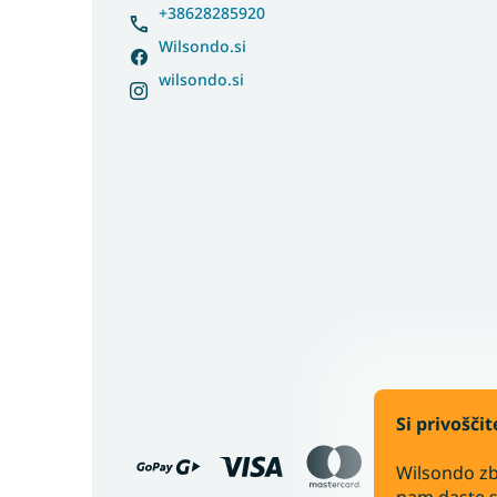
r
+38628285920
Wilsondo.si
wilsondo.si
Si privošči
Bančno nakazilo
Wilsondo zb