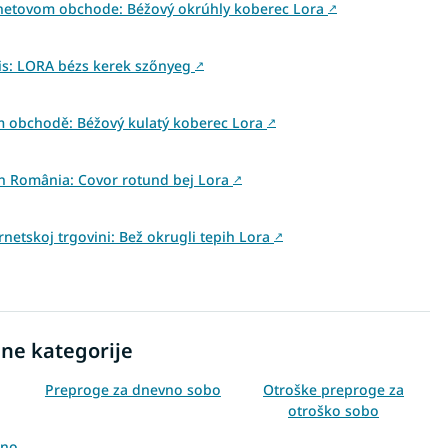
rnetovom obchode: Béžový okrúhly koberec Lora
↗
is: LORA bézs kerek szőnyeg
↗
m obchodě: Béžový kulatý koberec Lora
↗
din România: Covor rotund bej Lora
↗
rnetskoj trgovini: Bež okrugli tepih Lora
↗
ne kategorije
Preproge za dnevno sobo
Otroške preproge za
otroško sobo
čno