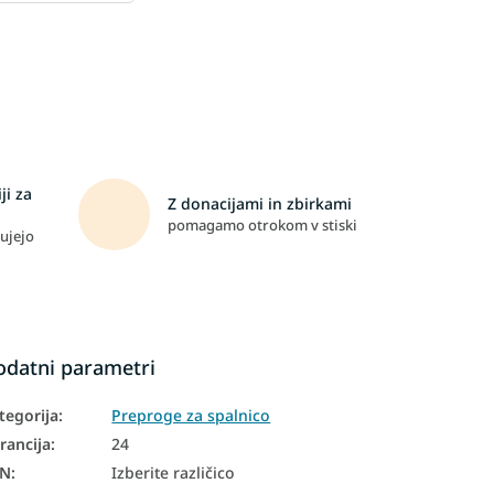
ji za
Z donacijami in zbirkami
pomagamo otrokom v stiski
ujejo
odatni parametri
tegorija
:
Preproge za spalnico
rancija
:
24
AN
:
Izberite različico