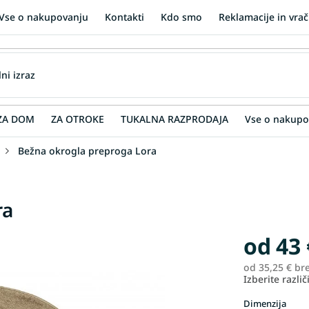
Vse o nakupovanju
Kontakti
Kdo smo
Reklamacije in vrač
ZA DOM
ZA OTROKE
TUKALNA RAZPRODAJA
Vse o nakupo
Bežna okrogla preproga Lora
ra
od
43 
od
35,25 €
br
Izberite različ
Dimenzija