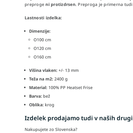
preproge
ni protizdrsen
. Preproga je primerna tud
Lastnosti izdelka:
Dimenzije:
O100 cm
O120 cm
O160 cm
Višina vlaken:
+/- 13 mm
Teža na m2:
2400 g
Material:
100% PP Heatset Frise
Barva:
bež
Oblika:
krog
Izdelek prodajamo tudi v naših drugi
Nakupujete zo Slovenska?