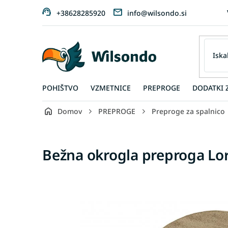
Preskoči
+38628285920
info@wilsondo.si
na
vsebino
POHIŠTVO
VZMETNICE
PREPROGE
DODATKI 
Domov
PREPROGE
Preproge za spalnico
Bežna okrogla preproga Lo