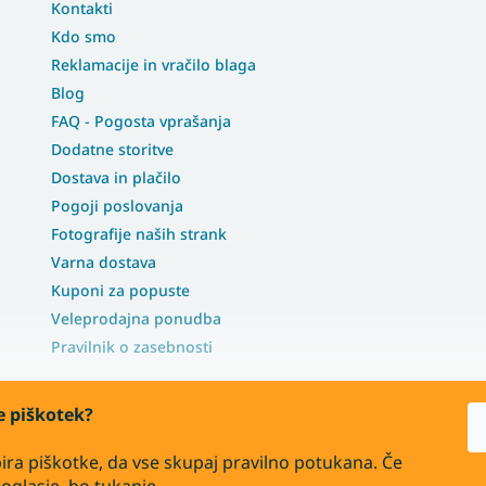
Kontakti
Kdo smo
Reklamacije in vračilo blaga
Blog
FAQ - Pogosta vprašanja
Dodatne storitve
Dostava in plačilo
Pogoji poslovanja
Fotografije naših strank
Varna dostava
Kuponi za popuste
Veleprodajna ponudba
Pravilnik o zasebnosti
te piškotek?
ira piškotke, da vse skupaj pravilno potukana. Če