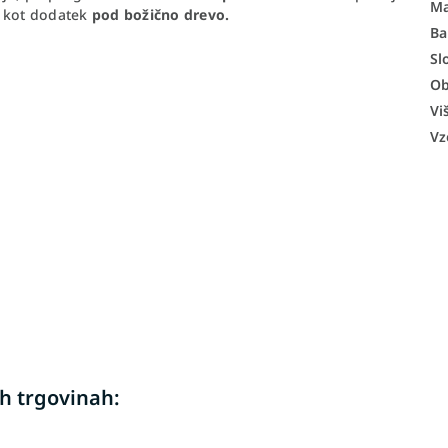
Ma
i kot dodatek
pod božično drevo.
Ba
Sl
Ob
Vi
Vz
h trgovinah: