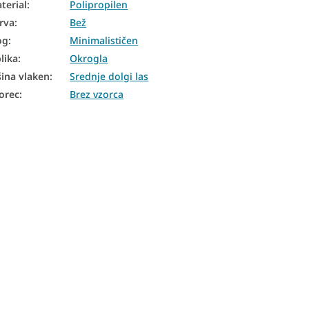
terial
:
Polipropilen
rva
:
Bež
og
:
Minimalističen
lika
:
Okrogla
šina vlaken
:
Srednje dolgi las
orec
:
Brez vzorca