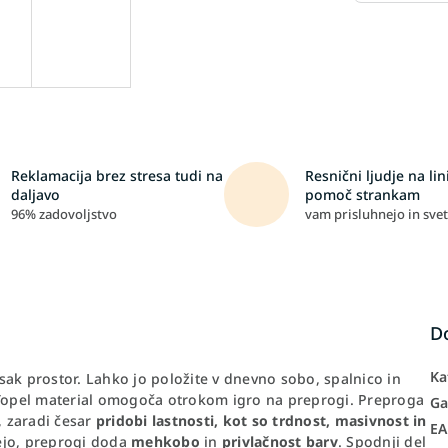
Reklamacija brez stresa tudi na
Resnični ljudje na lini
daljavo
pomoč strankam
96% zadovoljstvo
vam prisluhnejo in svet
D
Ka
sak prostor. Lahko jo položite v dnevno sobo, spalnico in
. Topel material omogoča otrokom igro na preprogi. Preproga
Ga
, zaradi česar
pridobi lastnosti, kot so trdnost, masivnost in
E
ejo, preprogi doda
mehkobo
in
privlačnost barv
. Spodnji del