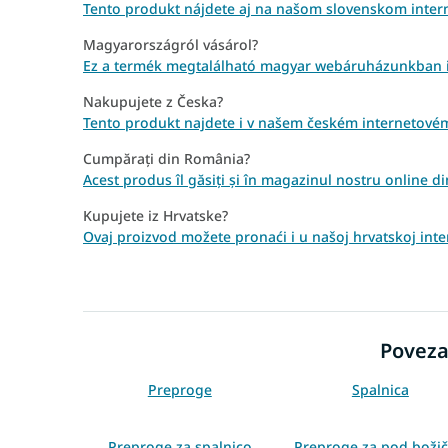
Tento produkt nájdete aj na našom slovenskom inte
Magyarországról vásárol?
Ez a termék megtalálható magyar webáruházunkban 
Nakupujete z Česka?
Tento produkt najdete i v našem českém internetové
Cumpărați din România?
Acest produs îl găsiți și în magazinul nostru online 
Kupujete iz Hrvatske?
Ovaj proizvod možete pronaći i u našoj hrvatskoj inte
Poveza
Preproge
Spalnica
Preproge za spalnico
Preproge za pod boži