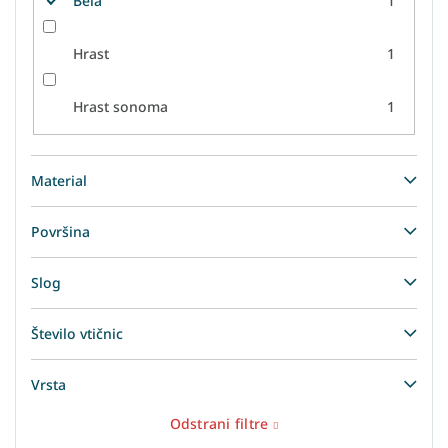
Bela
1
Hrast
1
Hrast sonoma
1
Material
Površina
Slog
Število vtičnic
Vrsta
Odstrani filtre