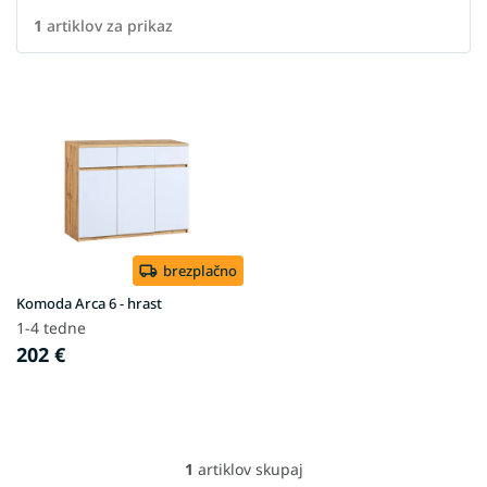
1
artiklov za prikaz
L
i
s
t
o
f
p
r
o
brezplačno
d
Komoda Arca 6 - hrast
u
1-4 tedne
c
202 €
t
s
1
artiklov skupaj
L