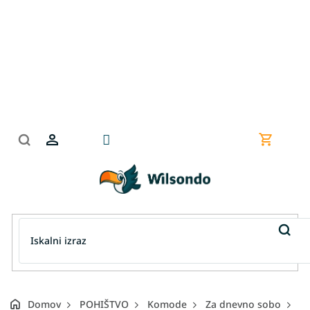
Preskoči
na
vsebino
Nakupov
košarica
Domov
POHIŠTVO
Komode
Za dnevno sobo