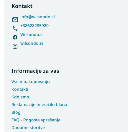
t
Kontakt
e
r
info
@
wilsondo.si
+38628285920
Wilsondo.si
wilsondo.si
Informacije za vas
Vse o nakupovanju
Kontakti
Kdo smo
Reklamacije in vračilo blaga
Blog
FAQ - Pogosta vprašanja
Dodatne storitve