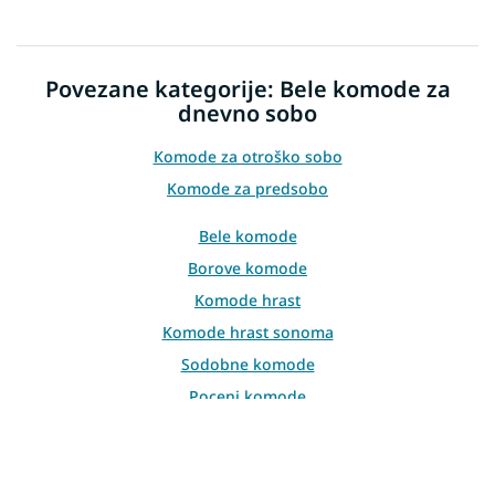
i
s
t
i
Povezane kategorije: Bele komode za
n
dnevno sobo
g
c
o
Komode za otroško sobo
n
Komode za predsobo
t
r
Bele komode
o
l
Borove komode
s
Komode hrast
Komode hrast sonoma
Sodobne komode
Poceni komode
Komode iz masivnega lesa
Moderne komode za dnevno sobo