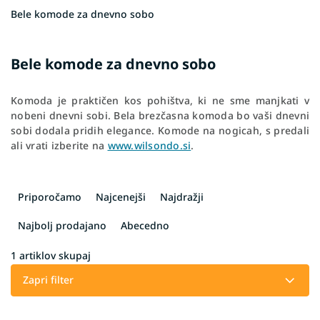
Bele komode za dnevno sobo
Bele komode za dnevno sobo
Komoda je praktičen kos pohištva, ki ne sme manjkati v
nobeni dnevni sobi. Bela brezčasna komoda bo vaši dnevni
sobi dodala pridih elegance. Komode na nogicah, s predali
ali vrati izberite na
www.wilsondo.si
.
R
a
Priporočamo
Najcenejši
Najdražji
z
v
Najbolj prodajano
Abecedno
r
š
1
artiklov skupaj
č
Zapri filter
a
n