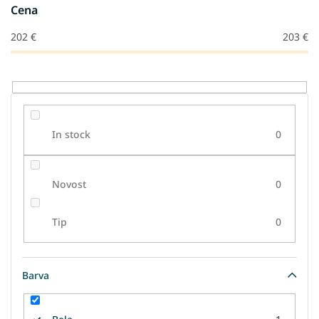
j
Cena
e
i
202
€
203
€
z
d
e
l
k
o
In stock
0
v
Novost
0
Tip
0
Barva