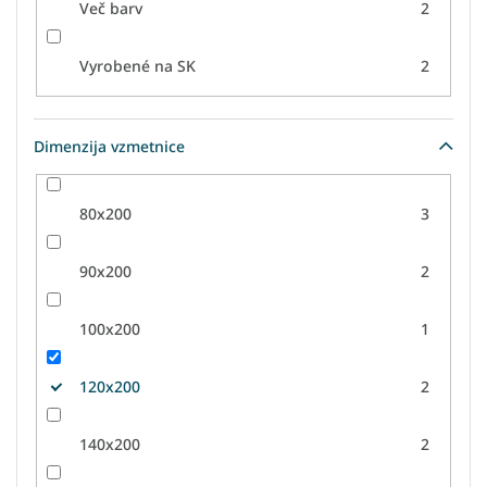
Več barv
2
Vyrobené na SK
2
Dimenzija vzmetnice
80x200
3
90x200
2
100x200
1
120x200
2
140x200
2