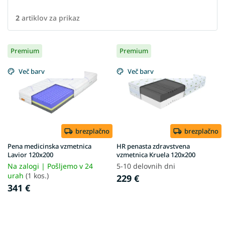
2
artiklov za prikaz
L
Premium
Premium
i
s
Več barv
Več barv
t
o
f
p
r
o
brezplačno
brezplačno
d
Pena medicinska vzmetnica
HR penasta zdravstvena
u
Lavior 120x200
vzmetnica Kruela 120x200
c
Na zalogi | Pošljemo v 24
5-10 delovnih dni
t
urah
(1 kos.)
229 €
s
341 €