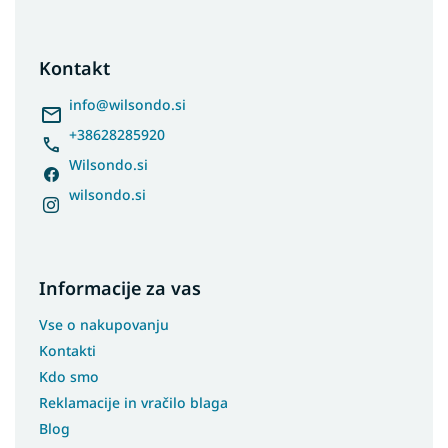
o
o
t
Kontakt
e
r
info
@
wilsondo.si
+38628285920
Wilsondo.si
wilsondo.si
Informacije za vas
Vse o nakupovanju
Kontakti
Kdo smo
Reklamacije in vračilo blaga
Blog