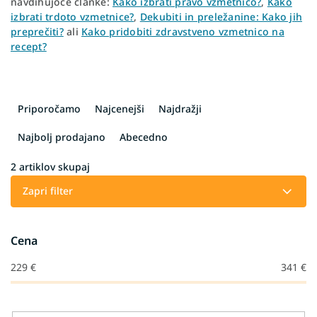
navdihujoče članke:
Kako izbrati pravo vzmetnico?
,
Kako
izbrati trdoto vzmetnice?
,
Dekubiti in preležanine: Kako jih
preprečiti?
ali
Kako pridobiti zdravstveno vzmetnico na
recept?
R
a
Priporočamo
Najcenejši
Najdražji
z
v
Najbolj prodajano
Abecedno
r
š
2
artiklov skupaj
č
Zapri filter
a
n
j
Cena
e
i
229
€
341
€
z
d
e