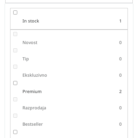
l
k
o
In stock
1
v
Novost
0
Tip
0
Ekskluzivno
0
Premium
2
Razprodaja
0
Bestseller
0