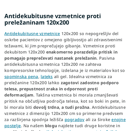
Antidekubitusne vzmetnice proti
preležaninam 120x200
Antidekubitusne vzmetnice
120x200 so nepogrešljiv del
oskrbe pacientov z omejeno gibljivostjo ali zdravstvenimi
težavami, ki jim preprečujejo gibanje. Vzmetnice proti
dekubitom 120x200
enakomerno porazdelijo pritisk in
pomagajo preprečevati nastanek preležanin
. Pasivna
antidekubitusna vzmetnica 120x200 ne zahteva
kompresorske tehnologije, izdelana je iz materialov kot so
spominska pena
,
lateks
ali gel. Idealna vzmetnica za
preležanine 120x200 lahko
zagotovi zadostno podporo
telesa, prepustnost zraka in odpornost proti
deformacijam
. Takšna vzmetnica bi morala zmanjševati
pritisk na občutljiva področja telesa, kot so boki in pete, in
bi morala biti
dovolj trdna, a tudi prožna
. Antidekubitusne
vzmetnice z dimenzijo 120x200 cm so primerne predvsem
za razširjena spodnja ležišča
pogradov
ali za široke
enojne
postelje
. Na našem
blogu
najdete tudi druge koristne in