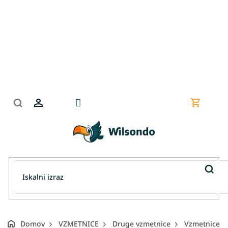
Preskoči
na
vsebino
Nakupov
košarica
Domov
VZMETNICE
Druge vzmetnice
Vzmetnice