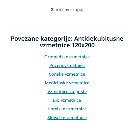
2
artiklov skupaj
L
i
s
t
i
Povezane kategorije: Antidekubitusne
n
vzmetnice 120x200
g
c
o
Ortopedske vzmetnice
n
Poceni vzmetnice
t
r
Conske vzmetnice
o
Medicinske vzmetnice
l
s
Vzmetnice za goste
Bio vzmetnice
Hotelske vzmetnice
Slovaške vzmetnice
Retro vzmetnice